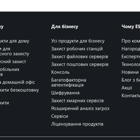
му
Для бізнесу
Чому E
укти для дому
Усі продукти для бізнесу
Про ко
и для
Захист робочих станцій
Нагоро
сного захисту
Захист файлових серверів
Експерт
сний захист
Захист поштових серверів
Технолог
мобільних
Консоль
Новини
їв
Багатофакторна
Блог з 
а домашній офіс
автентифікація
Акції
жити безкоштовну
Шифрування
Контакт
Захист хмарних сервісів
жити
Розширений аналіз загроз
Сервіси
Ліцензування продуктів