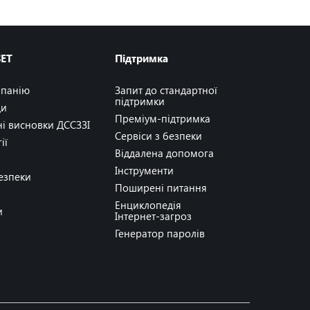
SET
Підтримка
мпанію
Запит до стандартної
підтримки
ди
Преміум-підтримка
ні висновки ДССЗЗІ
Сервіси з безпеки
ії
Віддалена допомога
Інструменти
безпеки
Поширені питання
Енциклопедія
и
Інтернет-загроз
Генератор паролів