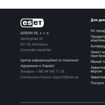
Для до
Усі прод
ADEON SK, s. r. o.
Продукт
Geologická 34
комплек
821 06, Bratislava
Антивіру
Slovenská republika
Захист 
пристро
Центр інформаційної та технічної
Малий т
підтримки в Україні
Заванта
версію
Телефон: +380 44 545 77 26
Електронна пошта: support@eset.ua
Заванта
Послуги