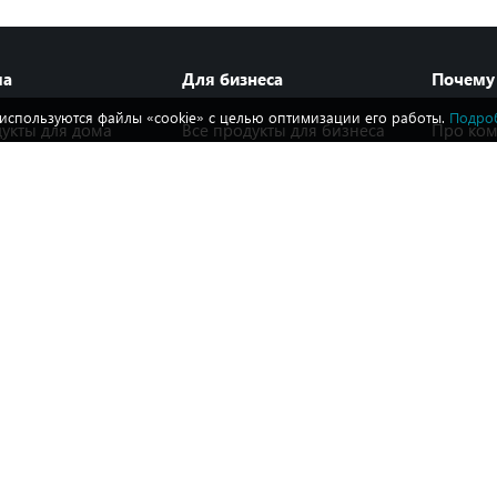
ма
Для бизнеса
Почему
 используются файлы «cookie» с целью оптимизации его работы.
Подро
дукты для дома
Все продукты для бизнеса
Про ко
ы для комплексной
Защита рабочих станций
Наград
Защита файловых серверов
Эксперт
усная защита
ГСССЗИ
Защита почтовых серверов
мобильных
Техноло
Консоль
в
Новости
Многофакторная
 домашний офис
аутентификация
Блог по
ть бесплатную
Шифрование
Акции
Защита облачных сервисов
Контакт
ь
Расширенный анализ угроз
Сервисы
Лицензирование
продуктов