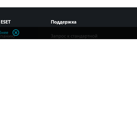
 ESET
Поддержка
бнее
мпанию
Запрос к стандартной
поддержке
ы
Премиум-поддержка
ные заключения
Сервисы по безопасности
гии
Удаленная помощь
Инструменты
 безопасности
Популярные вопросы
Энциклопедия
Интернет-угроз
ы
Генератор паролей