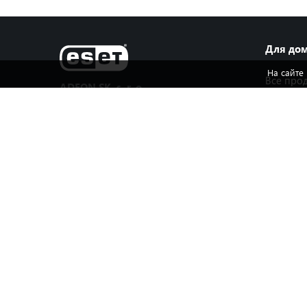
Для до
На сайте
Все про
ADEON SK, s. r. o.
Продукт
Geologická 34
защиты
821 06, Bratislava
Антивир
Slovenská republika
Защита 
устройст
Центр информационной
Малый и
и технической поддержки в Украине
Загрузи
версию
Телефон: +380 44 545 77 26
Электронная почта: support@eset.ua
Загрузит
Услуги